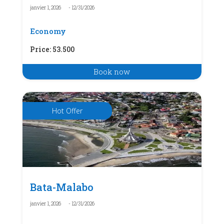
janvier 1, 2026
- 12/31/2026
Economy
Price
:
53.500
Book now
Hot Offer
Bata-Malabo
janvier 1, 2026
- 12/31/2026