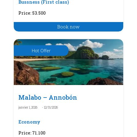
Bussness (First class)
Price
:
53.500
Book now
Hot Offer
Malabo – Annobón
janvier 1, 2026
- 12/31/2026
Economy
Price
:
71.100