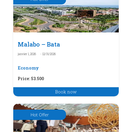
Malabo – Bata
janvier 1, 2026
- 12/31/2026
Economy
Price
:
53.500
Book now
Hot Offer