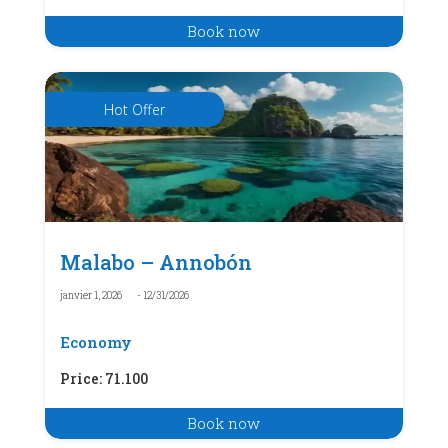
Book now
Hot Offer
Malabo – Annobón
janvier 1, 2026
- 12/31/2026
Economy
Price
:
71.100
Book now