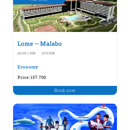
Lome – Malabo
janvier 1, 2026
- 12/31/2026
Economy
Price
:
157.700
Book now