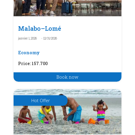
Malabo–Lomé
janvier 1, 2026
- 12/31/2026
Economy
Price
:
157.700
Book now
Hot Offer