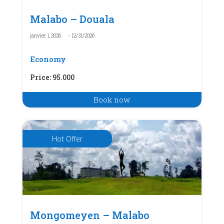
Malabo – Douala
janvier 1, 2026
- 12/31/2026
Economy
Price
:
95.000
Book now
Hot Offer
Mongomeyen – Malabo