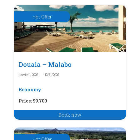
Hot Offer
Douala – Malabo
janvier 1, 2026
- 12/31/2026
Economy
Price
:
99.700
Book now
Hot Offer