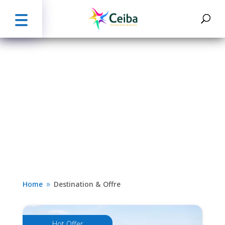
Explorez le monde avec CEIBA
Intercontinental
Nos meilleurs offre
Home
Destination & Offre
9
Hot Offer