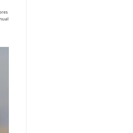
ores
anual